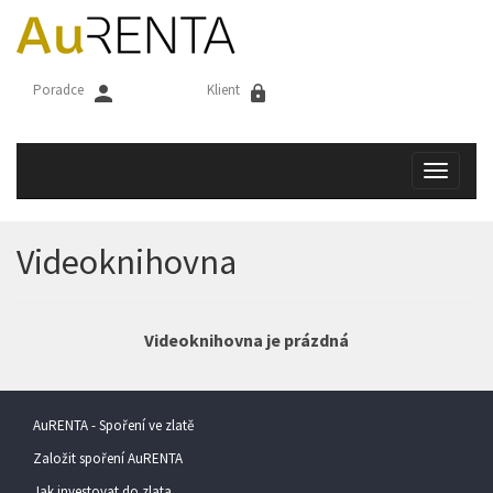
AuRENTA
Poradce
Klient
Toggle
navigat
Videoknihovna
Videoknihovna je prázdná
AuRENTA - Spoření ve zlatě
Založit spoření AuRENTA
Jak investovat do zlata