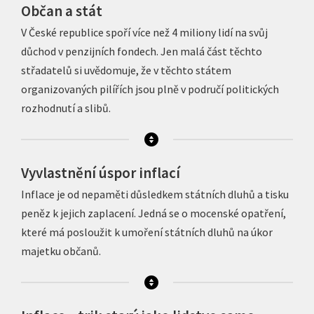
Občan a stát
V České republice spoří více než 4 miliony lidí na svůj
důchod v penzijních fondech. Jen malá část těchto
střadatelů si uvědomuje, že v těchto státem
organizovaných pilířích jsou plně v područí politických
rozhodnutí a slibů.
Vyvlastnění úspor inflací
Inflace je od nepaměti důsledkem státních dluhů a tisku
peněz k jejich zaplacení. Jedná se o mocenské opatření,
které má posloužit k umoření státních dluhů na úkor
majetku občanů.