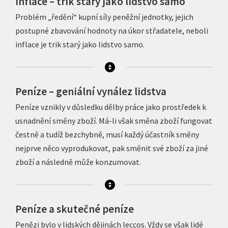
Inflace – trik starý jako lidstvo samo
Problém „ředění“ kupní síly peněžní jednotky, jejich
postupné zbavování hodnoty na úkor střadatele, neboli
inflace je trik starý jako lidstvo samo.
Peníze – geniální vynález lidstva
Peníze vznikly v důsledku dělby práce jako prostředek k
usnadnění směny zboží. Má-li však směna zboží fungovat
čestně a tudíž bezchybně, musí každý účastník směny
nejprve něco vyprodukovat, pak směnit své zboží za jiné
zboží a následně může konzumovat.
Peníze a skutečné peníze
Penězi bylo v lidských dějinách leccos. Vždy se však lidé