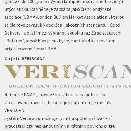
gramáží do 100 gramů. Vyrábí kompletní sortiment ražený i
litých slitků. Rafinérie je zapsána jako člen Londýnské
asociace (LBMA-London Bullion Market Association), kterou
se členové zavazují k dodržení jakostních standardů „Good
Delivery“ a patří mezi vybranou skupinu razičů se statutem
„Referee“, jehož hlas je nezbytný například ke schválení
přijetí nového člena LBMA.
Co je to VERISCAN?
Rafinérie PAMP je rovněž inovátorem na poli metod
k ověřování pravosti slitků. Jejím patentem je metoda
VERISCAN.
Systém VeriScan umožňuje rychlé a spolehlivé ověření
pravosti slitku neskenováním unikátního povrchu slitku