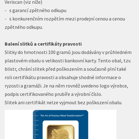
Veriscan (viz níže)
- s garancí zpětného odkupu
- s konkurenčním rozpětím mezi prodejní cenou a cenou
zpětného odkupu.
Balení slitků a certifikáty pravosti
Slitky do hmotnosti 100 gramů jsou dodávány v průhledném
plastovém obalu o velikosti bankovní karty. Tento obal, tzv.
blistr, chrání slitek před poškozením a současně plní také
roli certifikátu pravosti a obsahuje shodné informace o
ryzosti a gramáži. Je na něm rovněž uvedeno logo výrobce,
podpis certifikovaného prubíře a výrobní číslo.
Slitek ani certifikát nelze vyjmout bez poškození obalu.