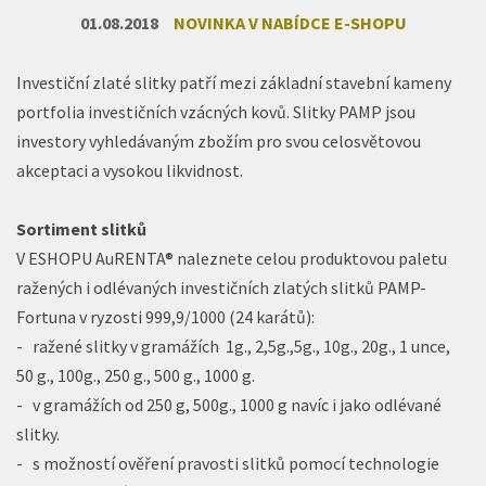
01.08.2018
NOVINKA V NABÍDCE E-SHOPU
Investiční zlaté slitky patří mezi základní stavební kameny
portfolia investičních vzácných kovů. Slitky PAMP jsou
investory vyhledávaným zbožím pro svou celosvětovou
akceptaci a vysokou likvidnost.
Sortiment slitků
V ESHOPU AuRENTA® naleznete celou produktovou paletu
ražených i odlévaných investičních zlatých slitků PAMP-
Fortuna v ryzosti 999,9/1000 (24 karátů):
- ražené slitky v gramážích 1g., 2,5g.,5g., 10g., 20g., 1 unce,
50 g., 100g., 250 g., 500 g., 1000 g.
- v gramážích od 250 g, 500g., 1000 g navíc i jako odlévané
slitky.
- s možností ověření pravosti slitků pomocí technologie