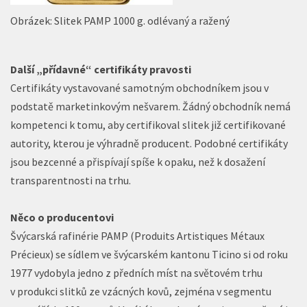
Obrázek: Slitek PAMP 1000 g. odlévaný a ražený
Další „přídavné“ certifikáty pravosti
Certifikáty vystavované samotným obchodníkem jsou v
podstatě marketinkovým nešvarem. Žádný obchodník nemá
kompetenci k tomu, aby certifikoval slitek již certifikované
autority, kterou je výhradně producent. Podobné certifikáty
jsou bezcenné a přispívají spíše k opaku, než k dosažení
transparentnosti na trhu.
Něco o producentovi
Švýcarská rafinérie PAMP (Produits Artistiques Métaux
Précieux) se sídlem ve švýcarském kantonu Ticino si od roku
1977 vydobyla jedno z předních míst na světovém trhu
v produkci slitků ze vzácných kovů, zejména v segmentu